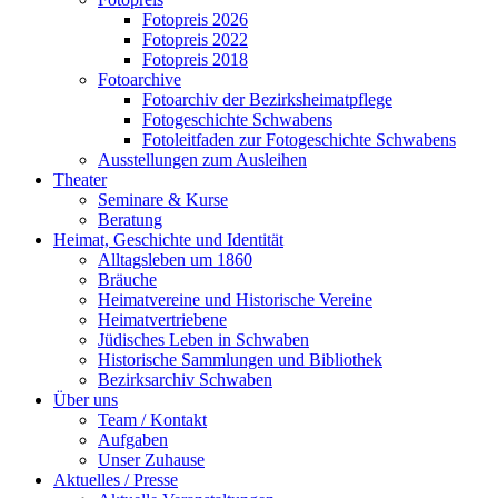
Fotopreis 2026
Fotopreis 2022
Fotopreis 2018
Fotoarchive
Fotoarchiv der Bezirksheimatpflege
Fotogeschichte Schwabens
Fotoleitfaden zur Fotogeschichte Schwabens
Ausstellungen zum Ausleihen
Theater
Seminare & Kurse
Beratung
Heimat, Geschichte und Identität
Alltagsleben um 1860
Bräuche
Heimatvereine und Historische Vereine
Heimatvertriebene
Jüdisches Leben in Schwaben
Historische Sammlungen und Bibliothek
Bezirksarchiv Schwaben
Über uns
Team / Kontakt
Aufgaben
Unser Zuhause
Aktuelles / Presse