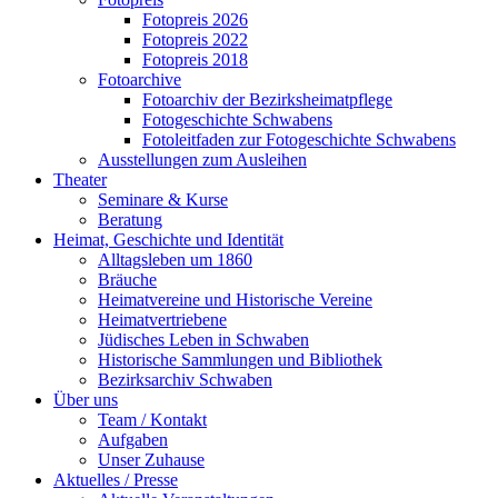
Fotopreis 2026
Fotopreis 2022
Fotopreis 2018
Fotoarchive
Fotoarchiv der Bezirksheimatpflege
Fotogeschichte Schwabens
Fotoleitfaden zur Fotogeschichte Schwabens
Ausstellungen zum Ausleihen
Theater
Seminare & Kurse
Beratung
Heimat, Geschichte und Identität
Alltagsleben um 1860
Bräuche
Heimatvereine und Historische Vereine
Heimatvertriebene
Jüdisches Leben in Schwaben
Historische Sammlungen und Bibliothek
Bezirksarchiv Schwaben
Über uns
Team / Kontakt
Aufgaben
Unser Zuhause
Aktuelles / Presse