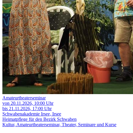
Amateurtheaterseminar
von 20.11.2026,
10:00 Uhr
bis 21.11.2026,
17:00 Uhr
Schwabenakademie Irsee, Irsee
Heimatpflege für den Bezirk Schwaben
Kultur, Amateurtheaterseminar, Theater, Seminare und Kurse