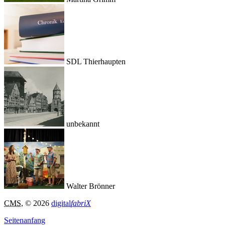
SDL Thierhaupten
unbekannt
Walter Brönner
CMS
, © 2026
digital
fabriX
Seitenanfang