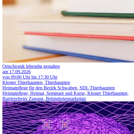
Ortschronik lebendig gestalten
am 17.09.2026
von 09:00 Uhr bis 17:30 Uhr
Kloster Thierhaupten, Thierhaupten
Heimatpflege für den Bezirk Schwaben, SDL Thierhaupten
Heimatpflege, Heimat, Seminare und Kurse, Kloster Thierhaupten,
Barrierefreier Zugang, Behindertenparkplatz