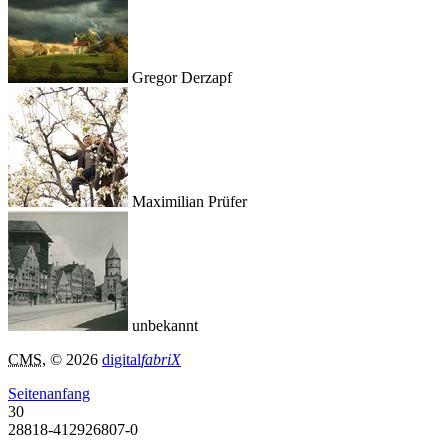
Gregor Derzapf
Maximilian Prüfer
unbekannt
CMS
, © 2026
digital
fabriX
Seitenanfang
30
28818-412926807-0