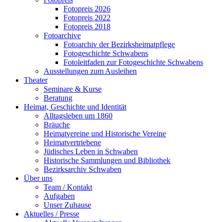
Fotopreis 2026
Fotopreis 2022
Fotopreis 2018
Fotoarchive
Fotoarchiv der Bezirksheimatpflege
Fotogeschichte Schwabens
Fotoleitfaden zur Fotogeschichte Schwabens
Ausstellungen zum Ausleihen
Theater
Seminare & Kurse
Beratung
Heimat, Geschichte und Identität
Alltagsleben um 1860
Bräuche
Heimatvereine und Historische Vereine
Heimatvertriebene
Jüdisches Leben in Schwaben
Historische Sammlungen und Bibliothek
Bezirksarchiv Schwaben
Über uns
Team / Kontakt
Aufgaben
Unser Zuhause
Aktuelles / Presse