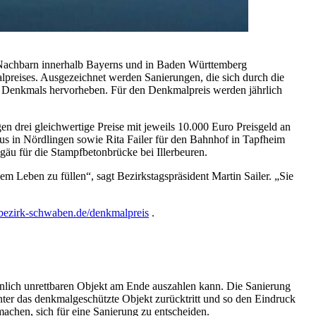
d Nachbarn innerhalb Bayerns und in Baden Württemberg
lpreises. Ausgezeichnet werden Sanierungen, die sich durch die
es Denkmals hervorheben. Für den Denkmalpreis werden jährlich
en drei gleichwertige Preise mit jeweils 10.000 Euro Preisgeld an
aus in Nördlingen sowie Rita Failer für den Bahnhof in Tapfheim
gäu für die Stampfbetonbrücke bei Illerbeuren.
em Leben zu füllen“, sagt Bezirkstagspräsident Martin Sailer. „Sie
ezirk-schwaben.de/denkmalpreis
.
einlich unrettbaren Objekt am Ende auszahlen kann. Die Sanierung
nter das denkmalgeschützte Objekt zurücktritt und so den Eindruck
achen, sich für eine Sanierung zu entscheiden.