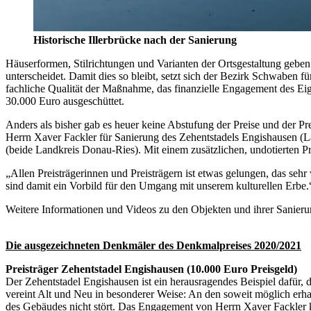
Historische Illerbrücke nach der Sanierung
Häuserformen, Stilrichtungen und Varianten der Ortsgestaltung gebe
unterscheidet. Damit dies so bleibt, setzt sich der Bezirk Schwaben
fachliche Qualität der Maßnahme, das finanzielle Engagement des Ei
30.000 Euro ausgeschüttet.
Anders als bisher gab es heuer keine Abstufung der Preise und der Pre
Herrn Xaver Fackler für Sanierung des Zehentstadels Engishausen (La
(beide Landkreis Donau-Ries). Mit einem zusätzlichen, undotierten P
„Allen Preisträgerinnen und Preisträgern ist etwas gelungen, das sehr
sind damit ein Vorbild für den Umgang mit unserem kulturellen Erbe.
Weitere Informationen und Videos zu den Objekten und ihrer Sanieru
Die ausgezeichneten Denkmäler des Denkmalpreises 2020/2021
Preisträger Zehentstadel Engishausen (10.000 Euro Preisgeld)
Der Zehentstadel Engishausen ist ein herausragendes Beispiel dafür,
vereint Alt und Neu in besonderer Weise: An den soweit möglich erha
des Gebäudes nicht stört. Das Engagement von Herrn Xaver Fackler ka