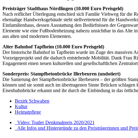
Preisträger Stadthaus Nördlingen (10.000 Euro Preisgeld)
Nach reiflicher Überlegung entschied sich Familie Viehweg für die Re
ehemalige Handwerksgebäude steht stellvertretend für die Handwerk
Einfamilienhaus, dessen Ausstattung den Bedürfnissen der Gegenwart
Elemente wie eine Fußbodenheizung nahezu unsichtbar in das Alte in
aus alten und modernen Elementen.
Alter Bahnhof Tapfheim (10.000 Euro Preisgeld)
Der historische Bahnhof in Tapfheim wurde im Zuge des massiven Ausb
Vorzeigeprojekt und die dadurch entstehende Mobilität. Dank Frau Ri
Engagement einen neuen kulturellen und gesellschaftlichen Zentralo
Sonderpreis: Stampfbetonbrücke Illerbeuren (undotiert)
Die Sanierung der Stampfbetonbrücke Illerbeuren – der größten St
können und sie somit auch im übertragenen Sinne Brücken schlagen k
Eisenbahnbrücke erkannt und ihr durch die Einbindung in das örtli
Bezirk Schwaben
Kultur
Heimatpflege
Video: Trailer Denkmalpreis 2020/2021
Alle Infos und Hintergründe zu den Preisträgerinnen und Prei