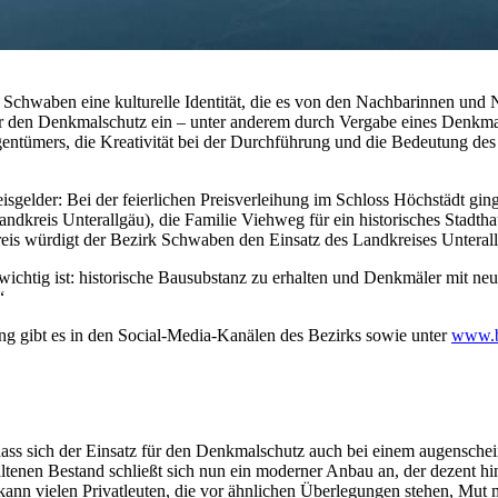
n Schwaben eine kulturelle Identität, die es von den Nachbarinnen un
 für den Denkmalschutz ein – unter anderem durch Vergabe eines Denkma
gentümers, die Kreativität bei der Durchführung und die Bedeutung d
isgelder: Bei der feierlichen Preisverleihung im Schloss Höchstädt ging
ndkreis Unterallgäu), die Familie Viehweg für ein historisches Stadth
reis würdigt der Bezirk Schwaben den Einsatz des Landkreises Unterall
 wichtig ist: historische Bausubstanz zu erhalten und Denkmäler mit neu
“
ng gibt es in den Social-Media-Kanälen des Bezirks sowie unter
www.b
 dass sich der Einsatz für den Denkmalschutz auch bei einem augensch
ltenen Bestand schließt sich nun ein moderner Anbau an, der dezent hi
nn vielen Privatleuten, die vor ähnlichen Überlegungen stehen, Mut m