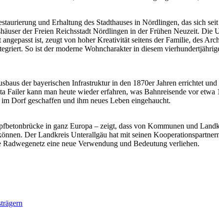
staurierung und Erhaltung des Stadthauses in Nördlingen, das sich seit
shäuser der Freien Reichsstadt Nördlingen in der Frühen Neuzeit. D
 angepasst ist, zeugt von hoher Kreativität seitens der Familie, des 
tegriert. So ist der moderne Wohncharakter in diesem vierhundertjähri
aus der bayerischen Infrastruktur in den 1870er Jahren errichtet und
ta Failer kann man heute wieder erfahren, was Bahnreisende vor etwa 
rt im Dorf geschaffen und ihm neues Leben eingehaucht.
ampfbetonbrücke in ganz Europa – zeigt, dass von Kommunen und Land
önnen. Der Landkreis Unterallgäu hat mit seinen Kooperationspartnern
che Radwegenetz eine neue Verwendung und Bedeutung verliehen.
strägern