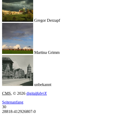
Gregor Derzapf
Martina Grimm
unbekannt
CMS
, © 2026
digital
fabriX
Seitenanfang
30
28818-412926807-0