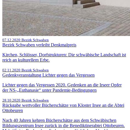
07.12.2020
Bezirk Schwaben
Bezirk Schwaben verleiht Denkmalpreis
Kirchen, Schlösser, Dorfstrukturen: Die schwäbische Landschaft ist
reich an kulturellem Erbe.
02.11.2020
Bezirk Schwaben
Gedenkveranstaltung Lichter gegen das Vergessen
Lichter gegen das Vergessen 2020. Gedenken an die Irseer Opfer
der NS-„Euthanasie“ unter Pandemie-Bedingungen
28.10.2020
Bezirk Schwaben
Rückgabe wertvoller Bücherschätze von Kloster Irsee an die Abtei
Ottobeuren
Nach 40 Jahren kehren Bücherschätze aus dem Schwäbischen
Bildungszentrum Irsee zurück in die Benediktinerabtei Ottobeuren.