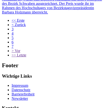
des Bezirk Schwaben ausgezeichnet. Der Preis wurde ihr im
Rahmen des Hochschultages von Bezirkstagsvizepräsidentin
Barbara Holzmann überreicht.
<<
Erste
<
Zurück
3
4
5
6
7
>
Vor
>>
Letzte
Footer
Wichtige Links
Impressum
Datenschutz
Barrierefreiheit
Newsletter
Kontakt