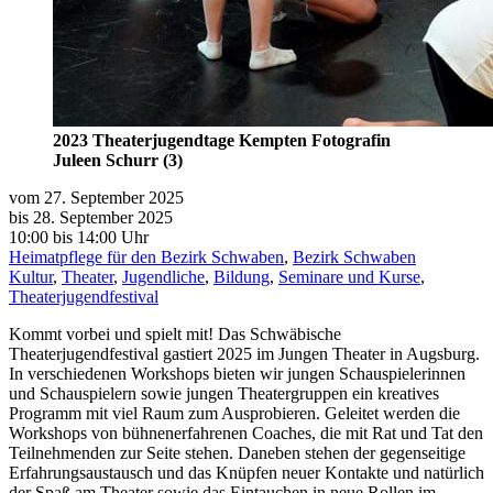
2023 Theaterjugendtage Kempten Fotografin
Juleen Schurr (3)
vom 27. September 2025
bis 28. September 2025
10:00
bis
14:00 Uhr
Heimatpflege für den Bezirk Schwaben
,
Bezirk Schwaben
Kultur
,
Theater
,
Jugendliche
,
Bildung
,
Seminare und Kurse
,
Theaterjugendfestival
Kommt vorbei und spielt mit! Das Schwäbische
Theaterjugendfestival gastiert 2025 im Jungen Theater in Augsburg.
In verschiedenen Workshops bieten wir jungen Schauspielerinnen
und Schauspielern sowie jungen Theatergruppen ein kreatives
Programm mit viel Raum zum Ausprobieren. Geleitet werden die
Workshops von bühnenerfahrenen Coaches, die mit Rat und Tat den
Teilnehmenden zur Seite stehen. Daneben stehen der gegenseitige
Erfahrungsaustausch und das Knüpfen neuer Kontakte und natürlich
der Spaß am Theater sowie das Eintauchen in neue Rollen im